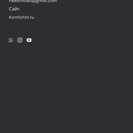
Pawelhol85@gmail.com
Сайт:
KomTeh01.ru