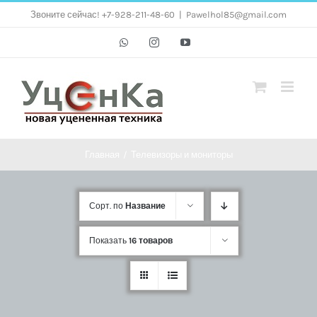
Skip
Звоните сейчас! +7-928-211-48-60
|
Pawelhol85@gmail.com
to
Whatsapp
Instagram
YouTube
content
Главная
/
Телевизоры и мониторы
Сорт. по
Название
Показать
16 товаров