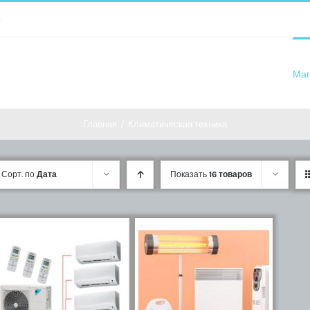
m
Маг
Главная
/
Климатическая техника
Сорт. по
Дата
Показать
16 товаров