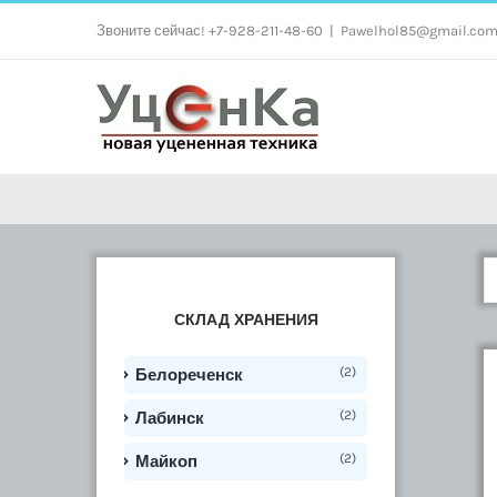
Skip
Звоните сейчас! +7-928-211-48-60
|
Pawelhol85@gmail.co
to
content
СКЛАД ХРАНЕНИЯ
(2)
Белореченск
(2)
Лабинск
(2)
Майкоп