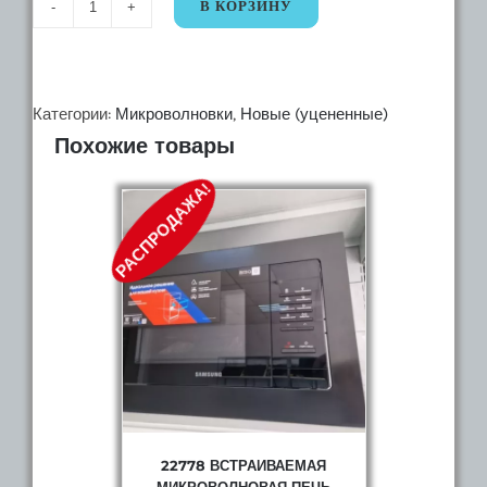
В КОРЗИНУ
Количество
31552
свч
Eigen
Категории:
Микроволновки
,
Новые (уцененные)
Похожие товары
MW23-
S01
РАСПРОДАЖА!
черный
22778 ВСТРАИВАЕМАЯ
МИКРОВОЛНОВАЯ ПЕЧЬ