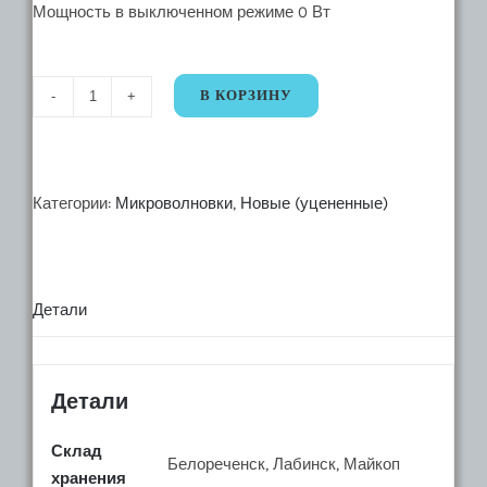
Мощность в выключенном режиме 0 Вт
В КОРЗИНУ
Количество
21106.
21996.
Микроволновая
Категории:
Микроволновки
,
Новые (уцененные)
печь
Evelux
MW
Детали
20
X
Детали
Склад
Белореченск, Лабинск, Майкоп
хранения