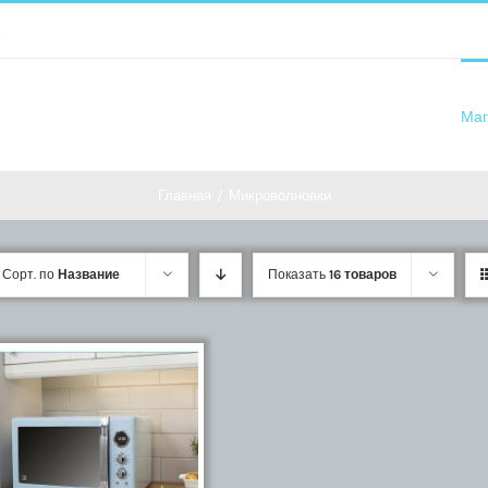
m
Маг
Главная
/
Микроволновки
Сорт. по
Название
Показать
16 товаров