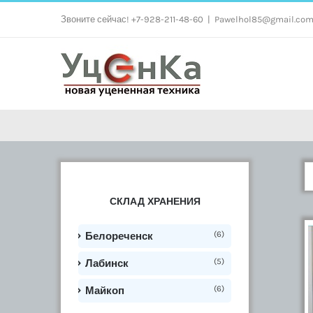
Skip
Звоните сейчас! +7-928-211-48-60
|
Pawelhol85@gmail.co
to
content
СКЛАД ХРАНЕНИЯ
(6)
Белореченск
(5)
Лабинск
(6)
Майкоп