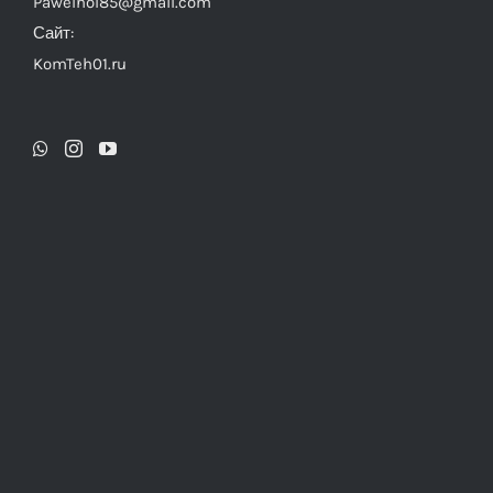
Pawelhol85@gmail.com
Сайт:
KomTeh01.ru