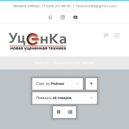
Skip
Звоните сейчас! +7-928-211-48-60
|
Pawelhol85@gmail.com
to
Whatsapp
Instagram
YouTube
content
Главная
/
Климатическая техника
Сорт. по
Рейтинг
Показать
48 товаров