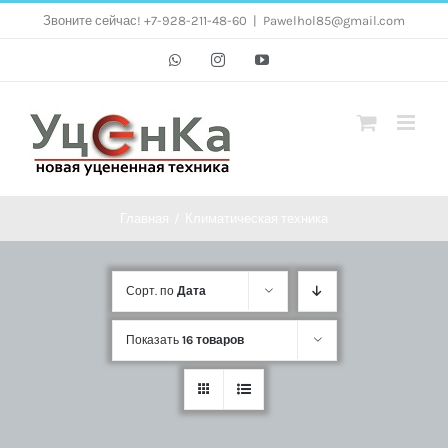
Skip
Звоните сейчас! +7-928-211-48-60
|
Pawelhol85@gmail.com
to
Whatsapp
Instagram
YouTube
content
Главная
/
Климатическая техника
Сорт. по
Дата
Показать
16 товаров