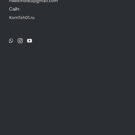
Pawelhol85@gmail.com
Сайт:
KomTeh01.ru