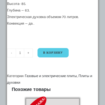
Высота- 85.
Глубина — 63.
Электрическая духовка объемом 70 литров.
Конвекция — да .
В КОРЗИНУ
Количество
33924.33925.
Комбинированная
Плита
Категории:
Газовые и электрические плиты
,
Плиты и
Klass
духовки
Похожие товары
T6402F
BROWN
(Коричневая