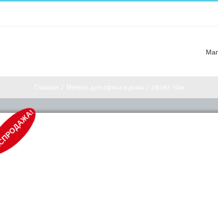
m
Маг
Главная
/
Мебель для офиса и дома
/
28582. Чан
СПРОДАЖА!