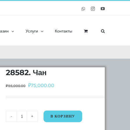
Whatsapp
Instagram
YouTube
азин
Услуги
Контакты
28582. Чан
₽
75,000.00
₽
95,000.00
В КОРЗИНУ
Количество
28582.