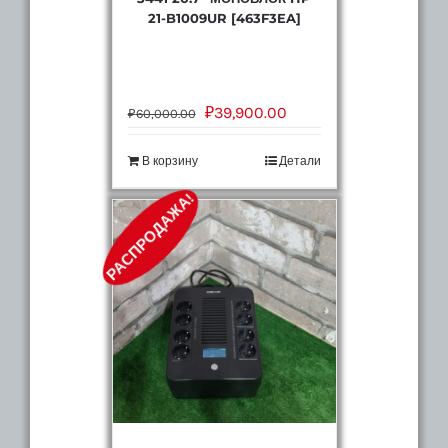
21-B1009UR [463F3EA]
₽
39,900.00
₽
60,000.00
В корзину
Детали
РАСПРОДАЖА!