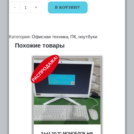
В КОРЗИНУ
Количество
6440.
Монитор
LG
Категория:
Офисная техника, ПК, ноутбуки
Похожие товары
UltraGear
24GN600-
РАСПРОДАЖА!
B
3441 20.7″ МОНОБЛОК HP