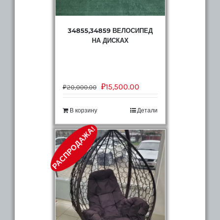
34855,34859 ВЕЛОСИПЕД
НА ДИСКАХ
₽
15,500.00
₽
20,000.00
В корзину
Детали
РАСПРОДАЖА!