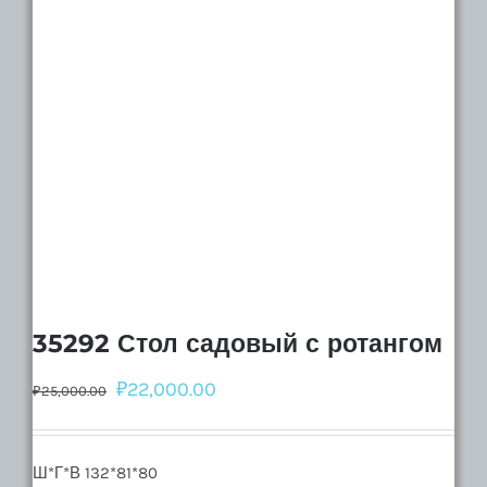
35292 Стол садовый с ротангом
₽
22,000.00
₽
25,000.00
Ш*Г*В 132*81*80