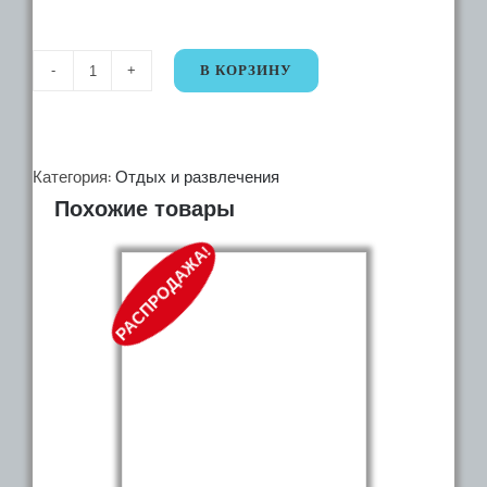
В КОРЗИНУ
Количество
35292
Стол
садовый
Категория:
Отдых и развлечения
Похожие товары
с
ротангом
РАСПРОДАЖА!