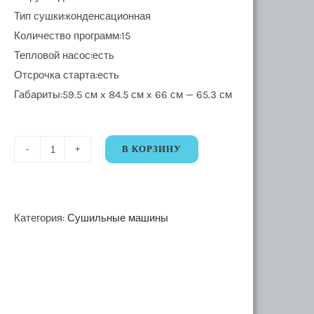
Тип сушки:конденсационная
Количество программ:15
Тепловой насос:есть
Отсрочка старта:есть
Габариты:59.5 см x 84.5 см x 66 см — 65.3 см
В КОРЗИНУ
Количество
35052
Сушильная
машина
Категория:
Сушильные машины
Gorenje
D2HNA92/C