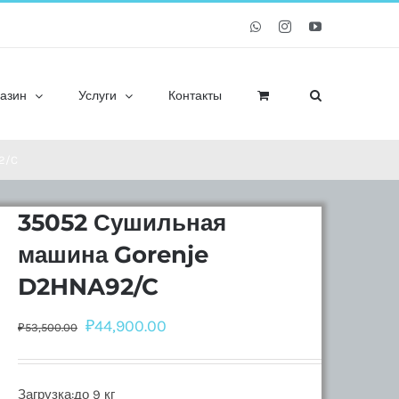
Whatsapp
Instagram
YouTube
азин
Услуги
Контакты
2/C
35052 Сушильная
машина Gorenje
D2HNA92/C
₽
44,900.00
₽
53,500.00
Загрузка:до 9 кг