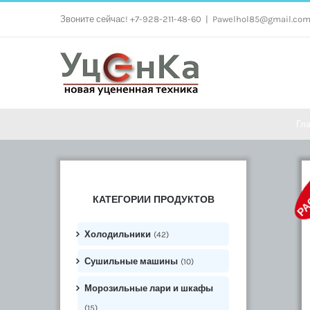
Skip
Звоните сейчас! +7-928-211-48-60
|
Pawelhol85@gmail.co
to
content
Гл
РА
КАТЕГОРИИ ПРОДУКТОВ
Холодильники
(42)
Сушильные машины
(10)
Морозильные лари и шкафы
(15)