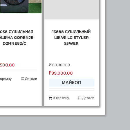
5058 СУШИЛЬНАЯ
13888 СУШИЛЬНЫЙ
АШИНА GORENJE
ШКАФ LG STYLER
D2HNE82/C
S3WER
,500.00
₽
180,000.00
₽
99,000.00
корзину
Детали
МАЙКОП
В корзину
Детали