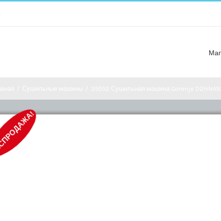
m
Маг
авная
/
Сушильные машины
/
35052 Сушильная машина Gorenje D2HNA9
СПРОДАЖА!