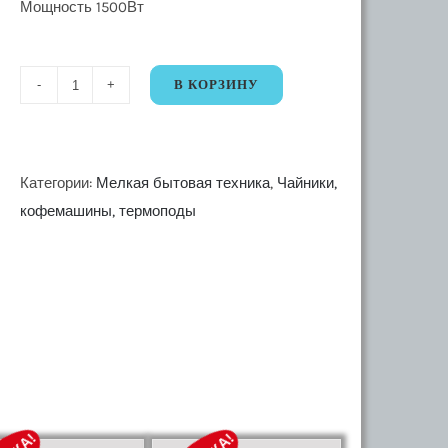
Мощность 1500Вт
В КОРЗИНУ
Количество
34975
Электрический
чайник
Категории:
Мелкая бытовая техника
,
Чайники,
Goodhelper
кофемашины, термоподы