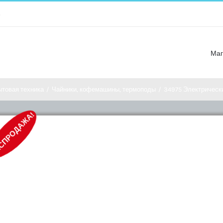
m
Маг
товая техника
/
Чайники, кофемашины, термоподы
/
34975 Электрическ
СПРОДАЖА!