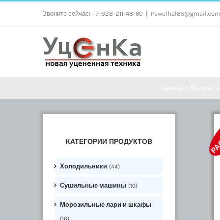
Skip
Звоните сейчас! +7-928-211-48-60
|
Pawelhol85@gmail.co
to
content
Главная
/
Мелкая бы
РА
КАТЕГОРИИ ПРОДУКТОВ
Холодильники
(44)
Сушильные машины
(10)
Морозильные лари и шкафы
(16)