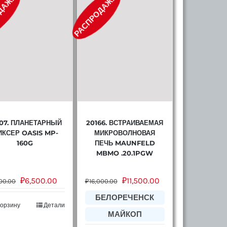
ДАЖА!
РАСПРОДАЖА!
107. ПЛАНЕТАРНЫЙ
20166. ВСТРАИВАЕМАЯ
КСЕР OASIS MP-
МИКРОВОЛНОВАЯ
160G
ПЕЧЬ MAUNFELD
MBMO .20.1PGW
₽
6,500.00
₽
11,500.00
00.00
₽
16,000.00
БЕЛОРЕЧЕНСК
корзину
Детали
МАЙКОП