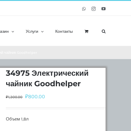
Whatsapp
Instagram
YouTube
азин
Услуги
Контакты
ий чайник Goodhelper
34975 Электрический
чайник Goodhelper
₽
800.00
₽
1,300.00
Объем 1,8л