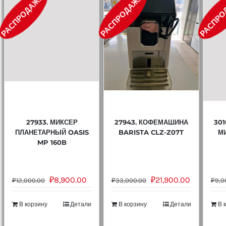
РАСПРОДАЖА!
РАСПРОДАЖА!
РАСПРО
27933. МИКСЕР
27943. КОФЕМАШИНА
30
ПЛАНЕТАРНЫЙ OASIS
BARISTA CLZ-Z07T
МИ
MP 160B
₽
8,900.00
₽
21,900.00
₽
12,000.00
₽
33,000.00
₽
9,0
В корзину
Детали
В корзину
Детали
В 