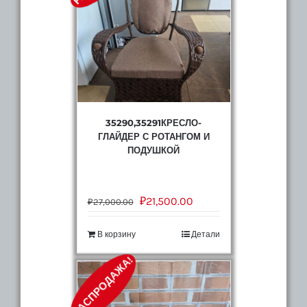
с
подушкой
35290,35291КРЕСЛО-
ГЛАЙДЕР С РОТАНГОМ И
ПОДУШКОЙ
₽
21,500.00
₽
27,000.00
В корзину
Детали
РАСПРОДАЖА!