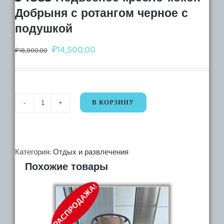
Добрыня с ротангом черное с
подушкой
₽
14,500.00
₽
18,900.00
В КОРЗИНУ
Количество
34883
Подвесное
кресло-
Категория:
Отдых и развлечения
Похожие товары
кокон
Добрыня
РАСПРОДАЖА!
с
ротангом
черное