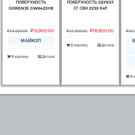
ПОВЕРХНОСТЬ
ПОВЕРХНОСТЬ GEFEST
GORENJE GW642SYB
СГ СВН 2230 К47
₽
13,900.00
₽
18,900.00
₽
24,000.00
₽
22,000.00
₽
30,
МАЙКОП
В корзину
Детали
В корзину
Детали
В 