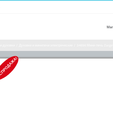
m
Маг
и духовки
/
Духовки и минипечи электрические
/
34696 Мини-печь Zarge
СПРОДАЖА!