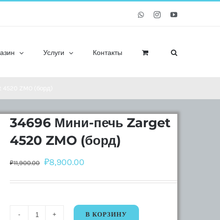
Whatsapp
Instagram
YouTube
азин
Услуги
Контакты
t 4520 ZMO (борд)
34696 Мини-печь Zarget
4520 ZMO (борд)
₽
8,900.00
₽
11,900.00
В КОРЗИНУ