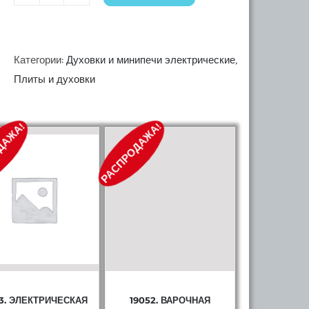
Количество
34696
Мини-
печь
Категории:
Духовки и минипечи электрические
,
Zarget
Плиты и духовки
4520
ZMO
ДАЖА!
РАСПРОДАЖА!
(борд)
13. ЭЛЕКТРИЧЕСКАЯ
19052. ВАРОЧНАЯ