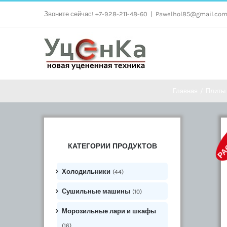
Skip
Звоните сейчас! +7-928-211-48-60
|
Pawelhol85@gmail.co
to
content
Главная
/
Плиты 
РА
КАТЕГОРИИ ПРОДУКТОВ
Холодильники
(44)
Сушильные машины
(10)
Морозильные лари и шкафы
(16)