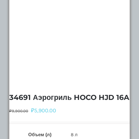
34691 Аэрогриль HOCO HJD 16A
₽
5,900.00
₽
9,900.00
Объем (л)
8 л