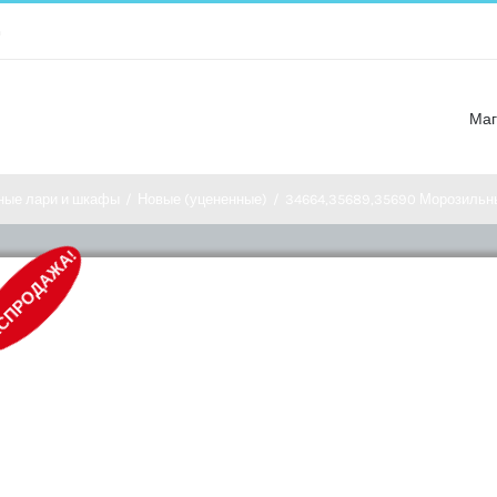
m
Маг
ные лари и шкафы
/
Новые (уцененные)
/
34664,35689,35690 Морозильны
СПРОДАЖА!