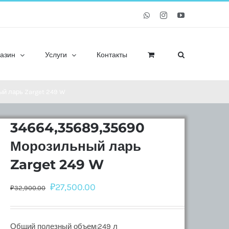
Whatsapp
Instagram
YouTube
азин
Услуги
Контакты
й ларь Zarget 249 W
34664,35689,35690
Морозильный ларь
Zarget 249 W
₽
27,500.00
₽
32,900.00
Общий полезный объем:249 л