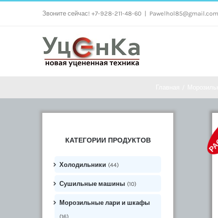
Skip
Звоните сейчас! +7-928-211-48-60
|
Pawelhol85@gmail.co
to
content
Главная
/
Морозиль
РА
КАТЕГОРИИ ПРОДУКТОВ
Холодильники
(44)
Сушильные машины
(10)
Морозильные лари и шкафы
(16)