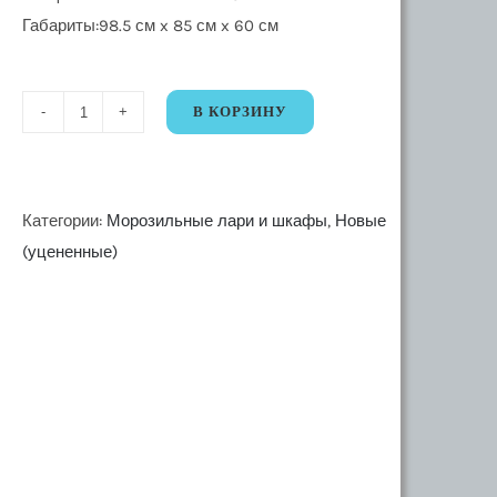
Габариты:98.5 см x 85 см x 60 см
В КОРЗИНУ
Количество
34664,35689,35690
Морозильный
ларь
Категории:
Морозильные лари и шкафы
,
Новые
Zarget
(уцененные)
249
W