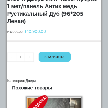
1 мет/панель Антик медь
Рустикальный Дуб (96*205
Левая)
₽
10,900.00
₽
15,000.00
В КОРЗИНУ
Количество
31894.
Дверь
мет.
Категория:
Двери
Похожие товары
4.5см
Прораб
РАСПРОДАЖА!
1
мет/