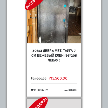
панель
Антик
медь
Рустикальный
Дуб
(96*205
Левая)
30861 ДВЕРЬ МЕТ. ТАЙГА 7
СМ БЕЖЕВЫЙ КЛЕН (96*205
ЛЕВАЯ )
₽
15,500.00
₽
21,000.00
В корзину
Детали