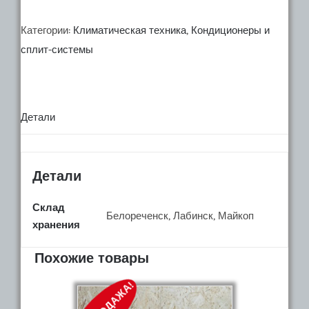
20989.
Сплит
Категории:
Климатическая техника
,
Кондиционеры и
система
сплит-системы
Primera
PRAW-
09TEDA3/I/PR
Детали
AW-
09TEDA3/O
Детали
Склад
Белореченск, Лабинск, Майкоп
хранения
Похожие товары