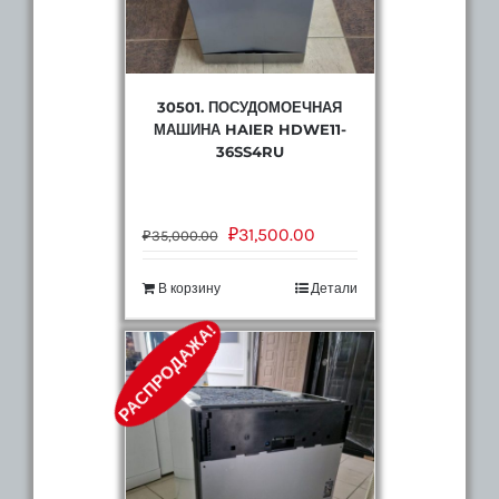
30501. ПОСУДОМОЕЧНАЯ
МАШИНА HAIER HDWE11-
36SS4RU
₽
31,500.00
₽
35,000.00
В корзину
Детали
РАСПРОДАЖА!